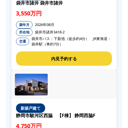
袋井市諸井 袋井市諸井
3,550万円
2026年08月
築年月
袋井市諸井3418-2
所在地
袋井市バス：下新池（徒歩約4分） JR東海道：
交通
袋井駅（車約7分）
新築戸建て
静岡市駿河区西脇 【F棟】 静岡西脇F
4,750万円