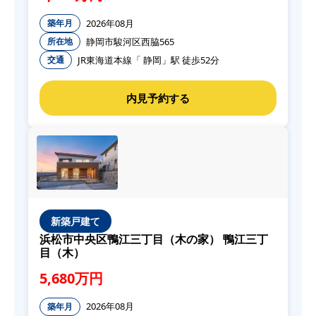
2026年08月
築年月
静岡市駿河区西脇565
所在地
JR東海道本線「 静岡」駅 徒歩52分
交通
新築戸建て
浜松市中央区鴨江三丁目（木の家） 鴨江三丁
目（木）
5,680万円
2026年08月
築年月