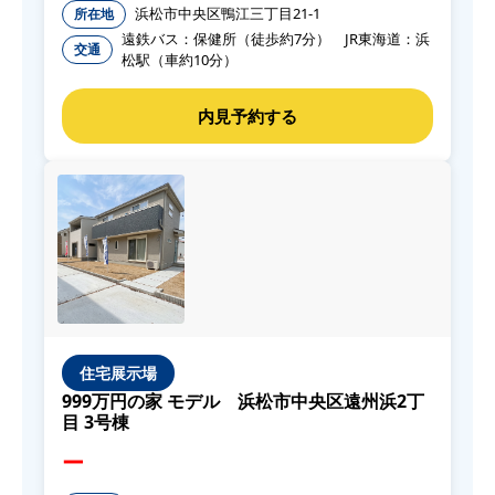
浜松市中央区鴨江三丁目21-1
所在地
遠鉄バス：保健所（徒歩約7分） JR東海道：浜
交通
松駅（車約10分）
住宅展示場
999万円の家 モデル 浜松市中央区遠州浜2丁
目 3号棟
ー