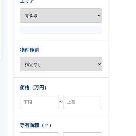
エリア
物件種別
価格（万円）
〜
専有面積（㎡）