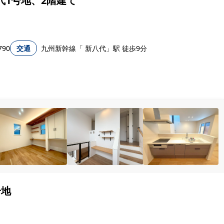
代1号地、2階建て
90
交通
九州新幹線「 新八代」駅 徒歩9分
号地