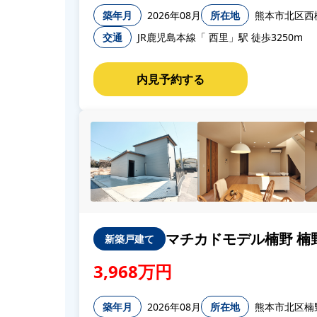
築年月
2026年08月
所在地
熊本市北区西
交通
JR鹿児島本線「 西里」駅 徒歩3250m
マチカドモデル楠野 楠
新築戸建て
3,968万円
築年月
2026年08月
所在地
熊本市北区楠野