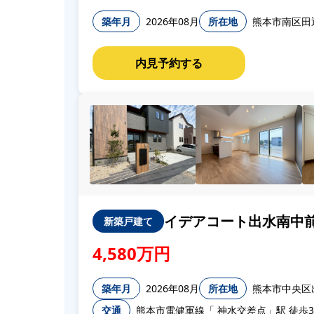
築年月
2026年08月
所在地
熊本市南区田迎
イデアコート出水南中前
新築戸建て
4,580万円
築年月
2026年08月
所在地
熊本市中央区出
交通
熊本市電健軍線「 神水交差点」駅 徒歩3