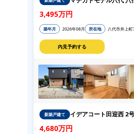
マチカドモデル八代 八
新築戸建て
3,495万円
築年月
2026年08月
所在地
八代市井上町7
イデアコート田迎西 2
新築戸建て
4,680万円