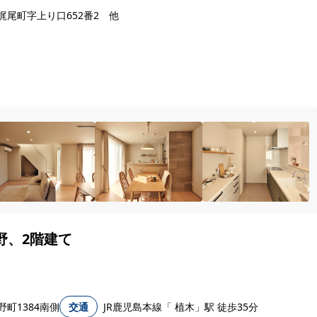
梶尾町字上り口652番2 他
野、2階建て
町1384南側
交通
JR鹿児島本線「 植木」駅 徒歩35分