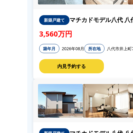
マチカドモデル八代 八
新築戸建て
3,560万円
築年月
2026年08月
所在地
八代市井上町7