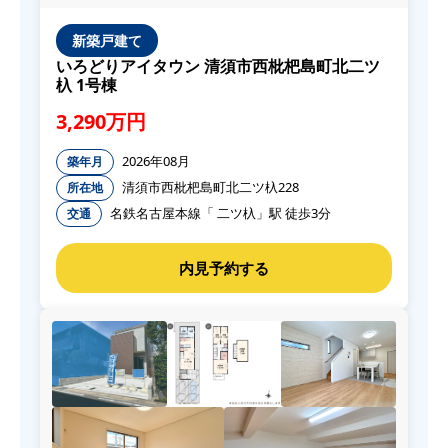
新築戸建て
いろどりアイタウン 清須市西枇杷島町北二ツ
杁 1号棟
3,290万円
2026年08月
築年月
清須市西枇杷島町北二ツ杁228
所在地
名鉄名古屋本線「 二ツ杁」駅 徒歩3分
交通