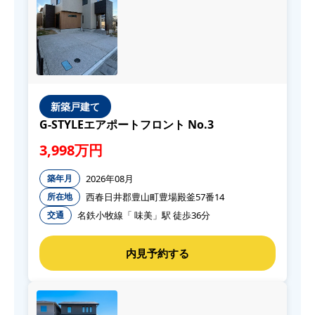
新築戸建て
G-STYLEエアポートフロント No.3
3,998万円
2026年08月
築年月
西春日井郡豊山町豊場殿釜57番14
所在地
名鉄小牧線「 味美」駅 徒歩36分
交通