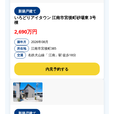
新築戸建て
いろどりアイタウン 江南市宮後町砂場東 3号
棟
2,690万円
2026年08月
築年月
江南市宮後町385
所在地
名鉄犬山線「 江南」駅 徒歩18分
交通
新築戸建て