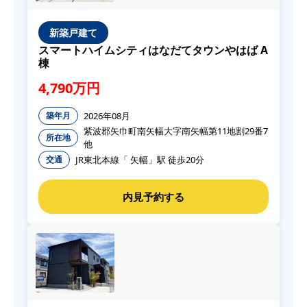
新築戸建て
スマートハイムシティはなだてタウンやはば A
棟
4,790万円
2026年08月
築年月
紫波郡矢巾町南矢幅大字南矢幅第11地割29番7
所在地
他
JR東北本線「 矢幅」駅 徒歩20分
交通