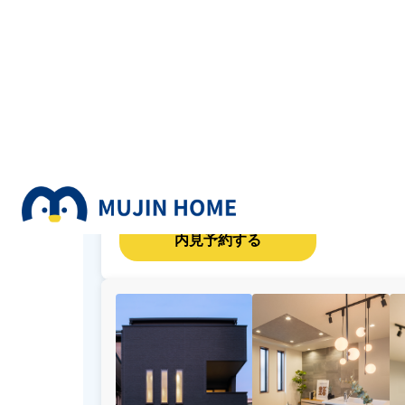
SH高鷲３丁目２期 4
住宅展示場
ー
築年月
ー
所在地
羽曳野市高鷲3-6-16