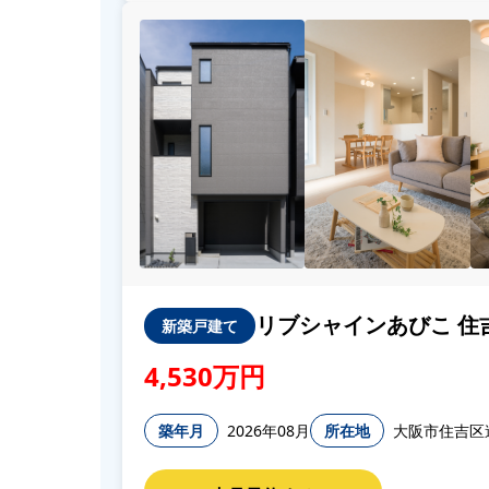
リブシャインあびこ 住吉4
新築戸建て
4,530万円
築年月
2026年08月
所在地
大阪市住吉区遠