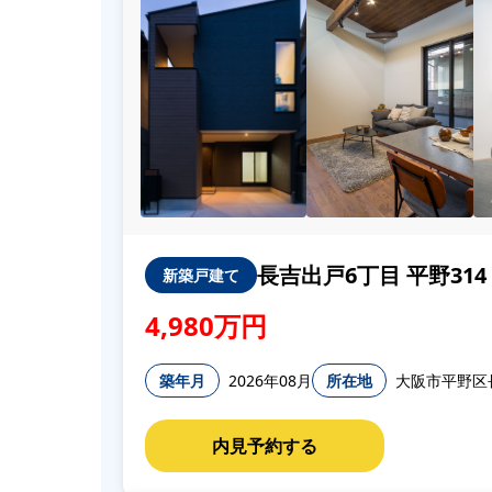
長吉出戸6丁目 平野314
新築戸建て
4,980万円
築年月
2026年08月
所在地
大阪市平野区長