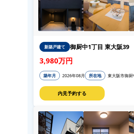
御厨中1丁目 東大阪39
新築戸建て
3,980万円
築年月
2026年08月
所在地
東大阪市御厨中