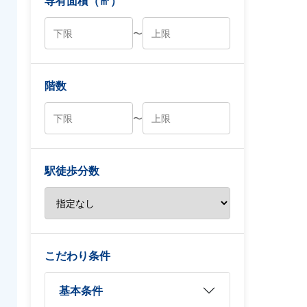
専有面積（㎡）
〜
階数
〜
駅徒歩分数
こだわり条件
基本条件